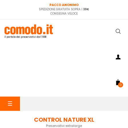
PACCO ANONIMO
SPEDIZIONE GRATUITA SOPRA I
39€
CONSEGNA VELOCE
il portale dei preservativi dal 1998
0
navigazione
☰
Toggle
CONTROL NATURE XL
Preservativi extralarge