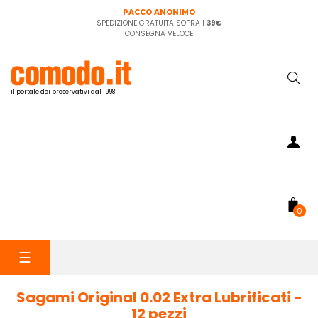
PACCO ANONIMO
SPEDIZIONE GRATUITA SOPRA I
39€
CONSEGNA VELOCE
il portale dei preservativi dal 1998
0
navigazione
☰
Toggle
Sagami Original 0.02 Extra Lubrificati -
12 pezzi