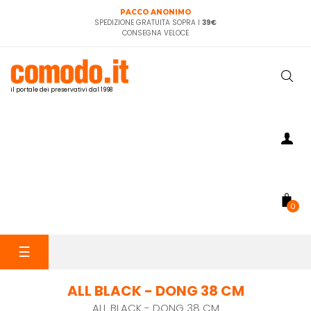
PACCO ANONIMO
SPEDIZIONE GRATUITA SOPRA I
39€
CONSEGNA VELOCE
il portale dei preservativi dal 1998
0
navigazione
☰
Toggle
ALL BLACK - DONG 38 CM
ALL BLACK - DONG 38 CM