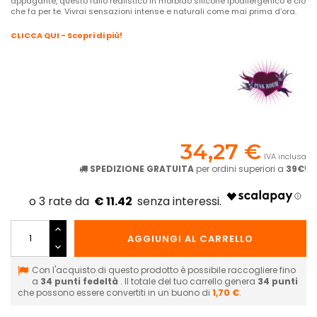
appagante, questo fallo realistico in morbido silicone ipoallergenico è ciò
che fa per te. Vivrai sensazioni intense e naturali come mai prima d’ora.
CLICCA QUI - Scopri di più!
34,27 €
IVA inclusa
SPEDIZIONE GRATUITA
per ordini superiori a
39€
!
€ 11.42
AGGIUNGI AL CARRELLO
Con l'acquisto di questo prodotto è possibile raccogliere fino
a
34
punti fedeltà
. Il totale del tuo carrello genera
34
punti
che possono essere convertiti in un buono di
1,70 €
.