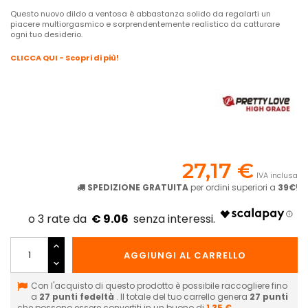
Questo nuovo dildo a ventosa è abbastanza solido da regalarti un
piacere multiorgasmico e sorprendentemente realistico da catturare
ogni tuo desiderio.
CLICCA QUI - Scopri di più!
27,17 €
IVA inclusa
SPEDIZIONE GRATUITA
per ordini superiori a
39€
!
€ 9.06
AGGIUNGI AL CARRELLO
Con l'acquisto di questo prodotto è possibile raccogliere fino
a
27
punti fedeltà
. Il totale del tuo carrello genera
27
punti
che possono essere convertiti in un buono di
1,35 €
.