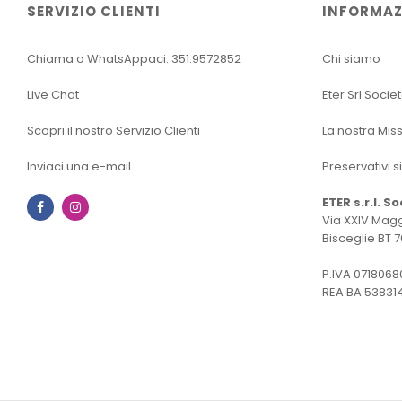
SERVIZIO CLIENTI
INFORMAZ
Chiama o WhatsAppaci: 351.9572852
Chi siamo
Live Chat
Eter Srl Socie
Scopri il nostro Servizio Clienti
La nostra Mis
Inviaci una e-mail
Preservativi s
ETER s.r.l. S
Facebook
Instagram
Via XXIV Magg
Bisceglie BT 7
P.IVA 0718068
REA BA 53831