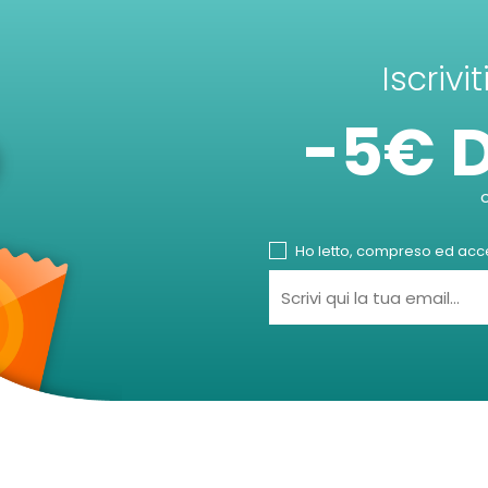
Iscrivi
-5€ 
Ho letto, compreso ed accet