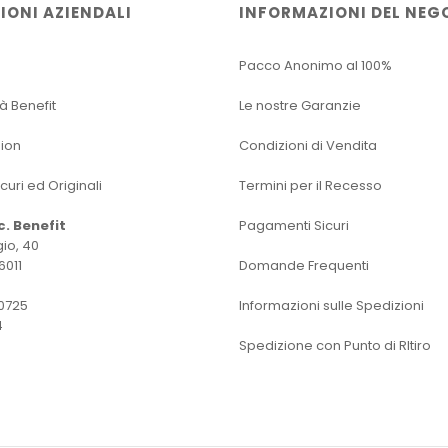
IONI AZIENDALI
INFORMAZIONI DEL NEG
Pacco Anonimo al 100%
tà Benefit
Le nostre Garanzie
sion
Condizioni di Vendita
icuri ed Originali
Termini per il Recesso
oc. Benefit
Pagamenti Sicuri
io, 40
6011
Domande Frequenti
0725
Informazioni sulle Spedizioni
4
Spedizione con Punto di RItiro