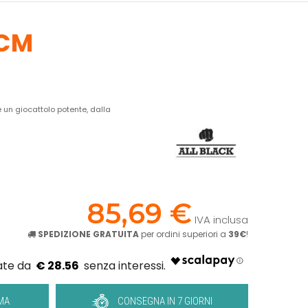
 CM
 un giocattolo potente, dalla
!
85,69 €
IVA inclusa
SPEDIZIONE GRATUITA
per ordini superiori a
39€
!
€ 28.56
MA
CONSEGNA IN 7 GIORNI