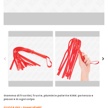
Gamma di frustini, fruste, piumini e palette KINK: potenza e
piacere in ogni colpo
CLICCA QUI - Scopri di più!