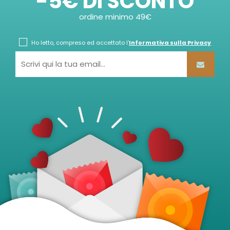
-5€ DI SCONTO
ordine minimo 49€
Ho letto, compreso ed accettato l'
Informativa sulla Privacy