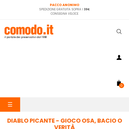
PACCO ANONIMO
SPEDIZIONE GRATUITA SOPRA I
39€
CONSEGNA VELOCE
il portale dei preservativi dal 1998
0
navigazione
☰
Toggle
DIABLO PICANTE - GIOCO OSA, BACIO O
VERITÀ