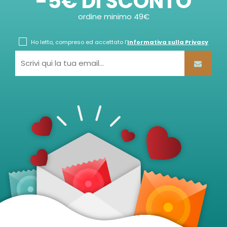
-5€ DI SCONTO
ordine minimo 49€
Ho letto, compreso ed accettato l'
Informativa sulla Privacy