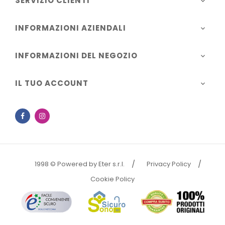
SERVIZIO CLIENTI

INFORMAZIONI AZIENDALI

INFORMAZIONI DEL NEGOZIO

IL TUO ACCOUNT

Facebook
Instagram
1998 © Powered by Eter s.r.l.
Privacy Policy
Cookie Policy