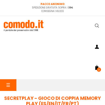
PACCO ANONIMO
SPEDIZIONE GRATUITA SOPRA I
39€
CONSEGNA VELOCE
il portale dei preservativi dal 1998
0
navigazione
☰
Toggle
SECRETPLAY - GIOCO DI COPPIA MEMORY
PLAY (ES/EN/IT/FR/PT)