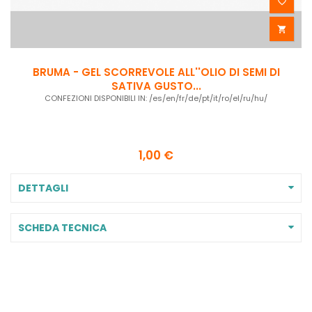


BRUMA - GEL SCORREVOLE ALL''OLIO DI SEMI DI
SATIVA GUSTO...
CONFEZIONI DISPONIBILI IN: /es/en/fr/de/pt/it/ro/el/ru/hu/
1,00 €
DETTAGLI
SCHEDA TECNICA