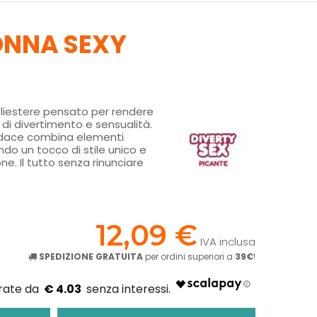
ONNA SEXY
oliestere pensato per rendere
 di divertimento e sensualità.
udace combina elementi
ndo un tocco di stile unico e
e. Il tutto senza rinunciare
!
12,09 €
IVA inclusa
SPEDIZIONE GRATUITA
per ordini superiori a
39€
!
€ 4.03