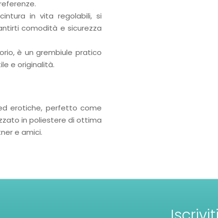
referenze.
intura in vita regolabili, si
ntirti comodità e sicurezza
orio, è un grembiule pratico
e e originalità.
i ed erotiche, perfetto come
zzato in poliestere di ottima
tner e amici.
Iscrivi