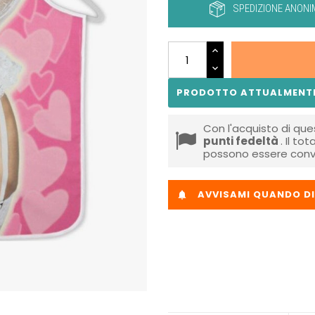
SPEDIZIONE ANONI
PRODOTTO ATTUALMENTE
Con l'acquisto di que
punti fedeltà
. Il to
possono essere conve
AVVISAMI QUANDO DI
