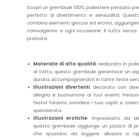
Scopri un grembiule 100% poliestere pensato per
perfetto di divertimento e sensualità. Ques
combina elementi giocosi ed erotici, aggiungen
coinvolgente a ogni occasione. Il tutto senza 
praticità.
Materiale di alta qualità
: realizzato in po
al tatto, questo grembiule garantisce un a
durata, accompagnandoti in tante feste senza
Illustrazioni divertenti
: decorato con disegn
allegria e buonumore ai tuoi eventi. Perso
festivi faranno sorridere i tuoi ospiti e cre
spensierata.
Illustrazioni erotiche
: impreziosito da det
questo grembiule aggiunge un pizzico di pro
che spaziano da leggere allusioni a rap