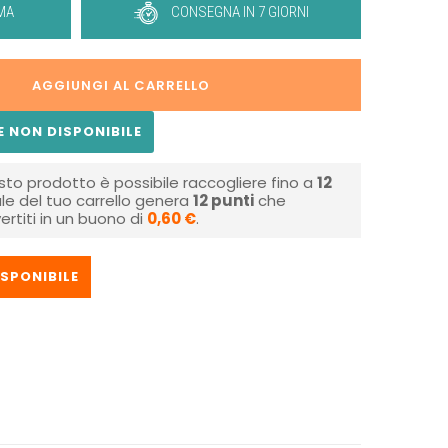
MA
CONSEGNA IN 7 GIORNI
AGGIUNGI AL CARRELLO
 NON DISPONIBILE
sto prodotto è possibile raccogliere fino a
12
tale del tuo carrello genera
12
punti
che
rtiti in un buono di
0,60 €
.
SPONIBILE