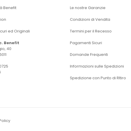
tà Benefit
Le nostre Garanzie
sion
Condizioni di Vendita
icuri ed Originali
Termini per il Recesso
oc. Benefit
Pagamenti Sicuri
io, 40
6011
Domande Frequenti
0725
Informazioni sulle Spedizioni
4
Spedizione con Punto di RItiro
Policy