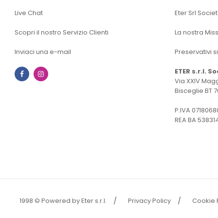
Live Chat
Eter Srl Socie
Scopri il nostro Servizio Clienti
La nostra Mis
Inviaci una e-mail
Preservativi s
ETER s.r.l. S
Facebook
Instagram
Via XXIV Magg
Bisceglie BT 7
P.IVA 0718068
REA BA 53831
1998 © Powered by Eter s.r.l.
Privacy Policy
Cookie 