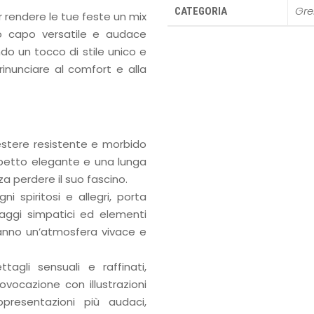
Gre
CATEGORIA
 rendere le tue feste un mix
to capo versatile e audace
do un tocco di stile unico e
rinunciare al comfort e alla
liestere resistente e morbido
spetto elegante e una lunga
 perdere il suo fascino.
i spiritosi e allegri, porta
naggi simpatici ed elementi
eranno un’atmosfera vivace e
tagli sensuali e raffinati,
vocazione con illustrazioni
presentazioni più audaci,