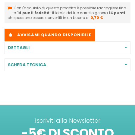
Con l'acquisto di questo prodotto è possibile raccogliere fino
a
14
punti fedeltà
. Il totale del tuo carrello genera
14
punti
che possono essere convertiti in un buono di
0,70 €
.
AVVISAMI QUANDO DISPONIBILE

DETTAGLI
SCHEDA TECNICA
Iscriviti alla Newsletter
-5€ DI SCONTO