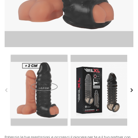
Potenzia le tue prestazioni e accresci il piacere per te e il tuo partner con