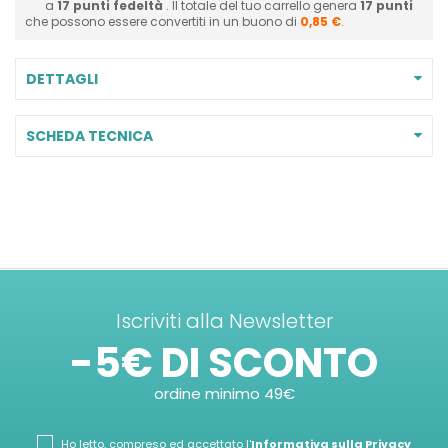
a
17
punti fedeltà
. Il totale del tuo carrello genera
17
punti
che possono essere convertiti in un buono di
0,85 €
.
DETTAGLI
SCHEDA TECNICA
Iscriviti alla Newsletter
-5€ DI SCONTO
ordine minimo 49€
Ho letto, compreso ed accettato l'
Informativa sulla Privacy