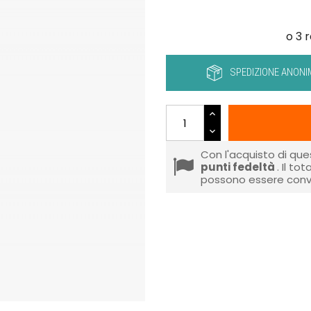
SPEDIZIONE ANONI
Con l'acquisto di que
punti fedeltà
. Il to
possono essere conve