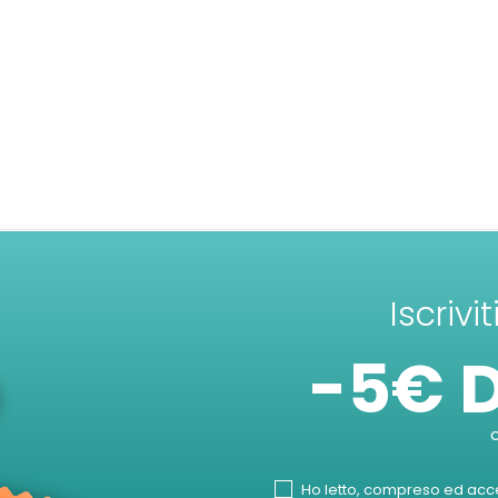
Iscrivi
-5€ 
Ho letto, compreso ed accet