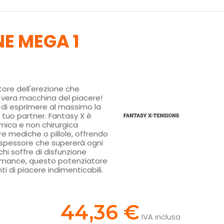
NE MEGA 1
atore dell'erezione che
a vera macchina del piacere!
e di esprimere al massimo la
il tuo partner. Fantasy X è
mica e non chirurgica
e mediche o pillole, offrendo
spessore che supererà ogni
chi soffre di disfunzione
formance, questo potenziatore
 di piacere indimenticabili.
!
44,36 €
IVA inclusa