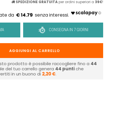
SPEDIZIONE GRATUITA
per ordini superiori a
39€
!
€ 14.79
MA
CONSEGNA IN 7 GIORNI
AGGIUNGI AL CARRELLO
sto prodotto è possibile raccogliere fino a
44
tale del tuo carrello genera
44
punti
che
rtiti in un buono di
2,20 €
.