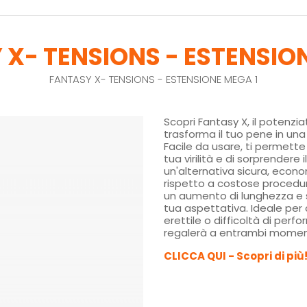
X- TENSIONS - ESTENSIO
FANTASY X- TENSIONS - ESTENSIONE MEGA 1
Scopri Fantasy X, il potenzi
trasforma il tuo pene in un
Facile da usare, ti permett
tua virilità e di sorprendere 
un'alternativa sicura, econo
rispetto a costose procedur
un aumento di lunghezza e 
tua aspettativa. Ideale per 
erettile o difficoltà di per
regalerà a entrambi momenti
CLICCA QUI - Scopri di più