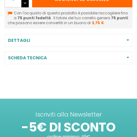
Con l'acquisto di questo prodotto è possibile raccogliere fino
a
75
punti fedeltà
. Il totale del tuo carrello genera
75
punti
che possono essere convertiti in un buono di
3,75 €
.
DETTAGLI
SCHEDA TECNICA
Iscriviti alla Newsletter
-5€ DI SCONTO
ordine minimo 49€