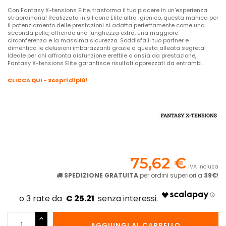
Con Fantasy X-tensions Elite, trasforma il tuo piacere in un'esperienza
straordinaria! Realizzata in silicone Elite ultra igienico, questa manica per
il potenziamento delle prestazioni si adatta perfettamente come una
seconda pelle, offrendo una lunghezza extra, una maggiore
circonferenza e la massima sicurezza. Soddisfa il tuo partner e
dimentica le delusioni imbarazzanti grazie a questa alleata segreta!
Ideale per chi affronta disfunzione erettile o ansia da prestazione,
Fantasy X-tensions Elite garantisce risultati apprezzati da entrambi.
CLICCA QUI - Scopri di più!
75,62 €
IVA inclusa
SPEDIZIONE GRATUITA
per ordini superiori a
39€
!
€ 25.21
AGGIUNGI AL CARRELLO