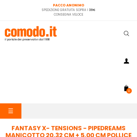
PACCO ANONIMO
SPEDIZIONE GRATUITA SOPRA I
39€
CONSEGNA VELOCE
il portale dei preservativi dal 1998
0
navigazione
☰
Toggle
FANTASY X- TENSIONS - PIPEDREAMS
MANICOTTO 20,32 CM + 5,00 CM POLLICE