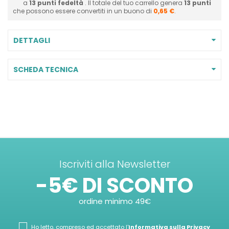
a
13
punti fedeltà
. Il totale del tuo carrello genera
13
punti
che possono essere convertiti in un buono di
0,65 €
.
DETTAGLI
SCHEDA TECNICA
Iscriviti alla Newsletter
-5€ DI SCONTO
ordine minimo 49€
Ho letto, compreso ed accettato l'
Informativa sulla Privacy