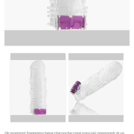
Oh mamma! Sappiamo bene che poche cose sono più appaganti di un