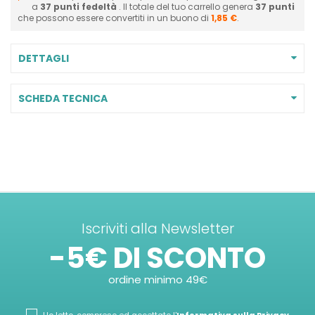
a
37
punti fedeltà
. Il totale del tuo carrello genera
37
punti
che possono essere convertiti in un buono di
1,85 €
.
DETTAGLI
SCHEDA TECNICA
Iscriviti alla Newsletter
-5€ DI SCONTO
ordine minimo 49€
Ho letto, compreso ed accettato l'
Informativa sulla Privacy