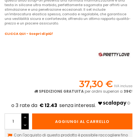
questo dildo strap-on presenta una raffinata marmorizzazione e una
testa in silicone ultra morbido, perfettamente sagomata per offrirti una
stimolazione e una penetrazione eccezionali. Il set include
un'imbracatura elastica spessa, comoda e regolabile, che garantisce
una vestibilità sicura e confortevole, offrendo un ottimo rapporto qualità-
prezzo e un piacere assicurato.
CLICCA QUI - Scopri di più!
37,30 €
IVA inclusa
SPEDIZIONE GRATUITA
per ordini superiori a
39€
!
€ 12.43
AGGIUNGI AL CARRELLO
Con l'acquisto di questo prodotto è possibile raccogliere fino