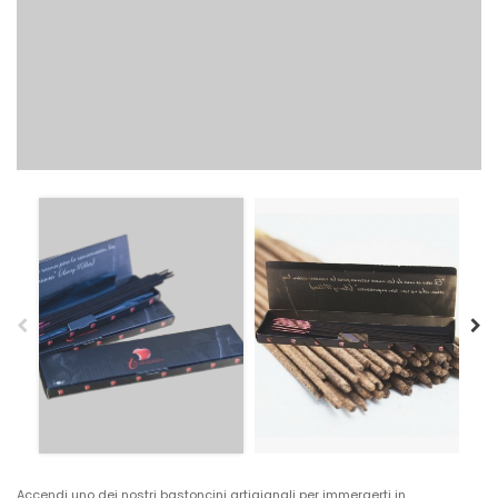
Accendi uno dei nostri bastoncini artigianali per immergerti in