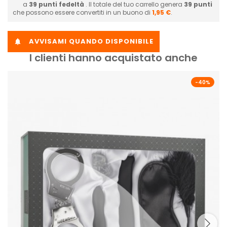
a
39
punti fedeltà
. Il totale del tuo carrello genera
39
punti
che possono essere convertiti in un buono di
1,95 €
.
AVVISAMI QUANDO DISPONIBILE

I clienti hanno acquistato anche
-40%