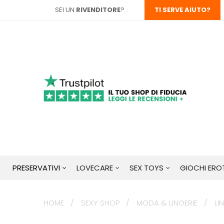
SEI UN
RIVENDITORE
?
TI SERVE AIUTO?
PRESERVATIVI
LOVECARE
SEX TOYS
GIOCHI EROT
HOME
SEXY SHOP
MODA & LINGERIE
LI