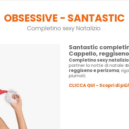
OBSESSIVE - SANTASTIC
Completino sexy Natalizio
Santastic completin
Cappello, reggiseno
Completino sexy natalizio
partner la notte di natale:
ca
reggiseno e perizoma
, ri
piumati.
CLICCA QUI - Scopri di più