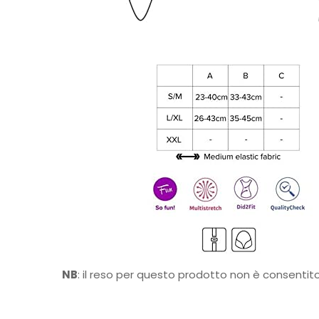
NB
: il reso per questo prodotto non è consentit