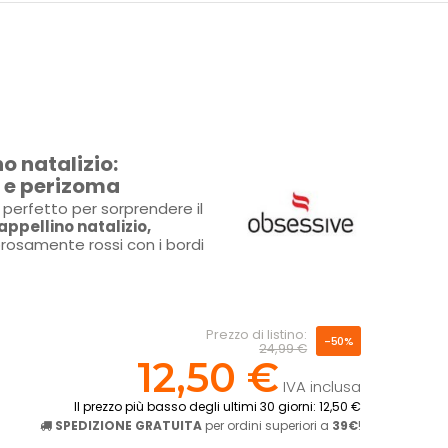
o natalizio:
 e perizoma
perfetto per sorprendere il
ppellino natalizio,
gorosamente rossi con i bordi
!
Prezzo di listino:
-50%
24,99 €
12,50 €
IVA inclusa
Il prezzo più basso degli ultimi 30 giorni: 12,50 €
SPEDIZIONE GRATUITA
per ordini superiori a
39€
!