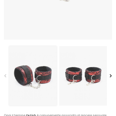
Oggi il termine
Fetish
è comunemente associato al piacere sessuale,