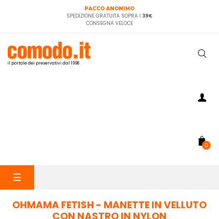
PACCO ANONIMO
SPEDIZIONE GRATUITA SOPRA I
39€
CONSEGNA VELOCE
il portale dei preservativi dal 1998
0
navigazione
☰
Toggle
OHMAMA FETISH - MANETTE IN VELLUTO
CON NASTRO IN NYLON