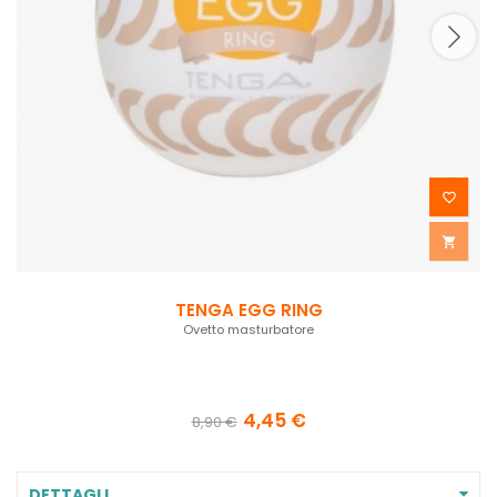


TENGA EGG RING
Ovetto masturbatore
4,45 €
8,90 €
DETTAGLI