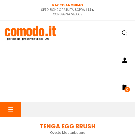
PACCO ANONIMO
SPEDIZIONE GRATUITA SOPRA I
39€
CONSEGNA VELOCE
il portale dei preservativi dal 1998
0
navigazione
☰
Toggle
TENGA EGG BRUSH
Ovetto Masturbatore