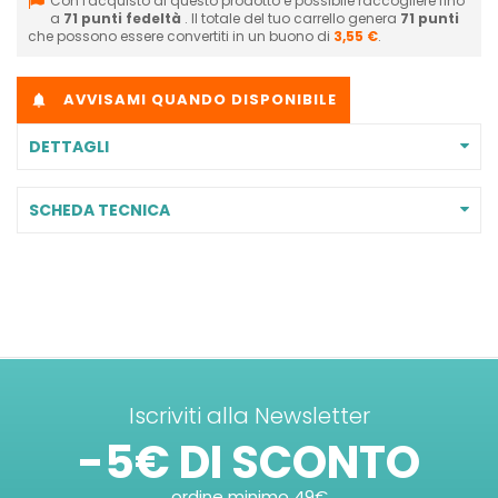
Con l'acquisto di questo prodotto è possibile raccogliere fino
a
71
punti fedeltà
. Il totale del tuo carrello genera
71
punti
che possono essere convertiti in un buono di
3,55 €
.
AVVISAMI QUANDO DISPONIBILE

DETTAGLI
SCHEDA TECNICA
Iscriviti alla Newsletter
-5€ DI SCONTO
ordine minimo 49€