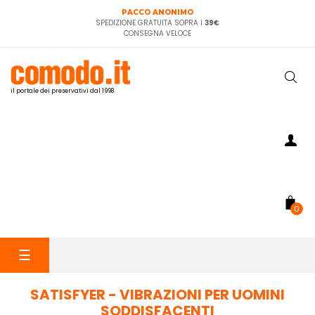
PACCO ANONIMO
SPEDIZIONE GRATUITA SOPRA I
39€
CONSEGNA VELOCE
il portale dei preservativi dal 1998
0
navigazione
☰
Toggle
SATISFYER - VIBRAZIONI PER UOMINI
SODDISFACENTI