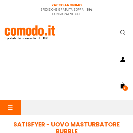
PACCO ANONIMO
SPEDIZIONE GRATUITA SOPRA I
39€
CONSEGNA VELOCE
il portale dei preservativi dal 1998
0
navigazione
☰
Toggle
SATISFYER - UOVO MASTURBATORE
BUBBLE