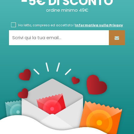
-5€ DI SCONTO
ordine minimo 49€
Ho letto, compreso ed accettato l'
Informativa sulla Privacy