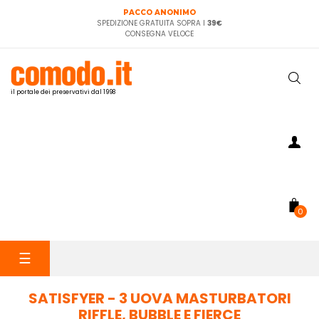
PACCO ANONIMO
SPEDIZIONE GRATUITA SOPRA I
39€
CONSEGNA VELOCE
il portale dei preservativi dal 1998
0
navigazione
☰
Toggle
SATISFYER - 3 UOVA MASTURBATORI
RIFFLE, BUBBLE E FIERCE