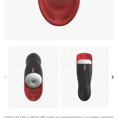
Il PDX ELITE FAP-O-MATIC PRO porta la masturbazione a un livello superiore