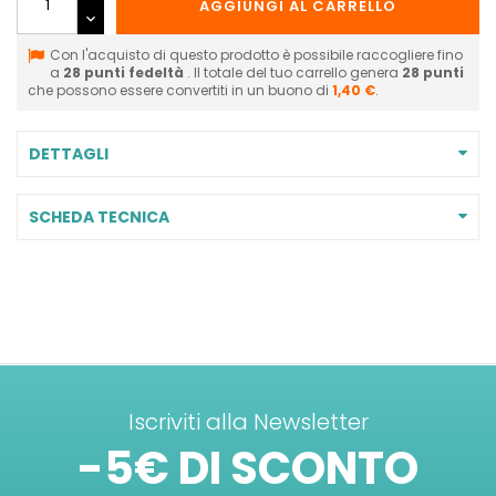
AGGIUNGI AL CARRELLO
Con l'acquisto di questo prodotto è possibile raccogliere fino
a
28
punti fedeltà
. Il totale del tuo carrello genera
28
punti
che possono essere convertiti in un buono di
1,40 €
.
DETTAGLI
SCHEDA TECNICA
Iscriviti alla Newsletter
-5€ DI SCONTO