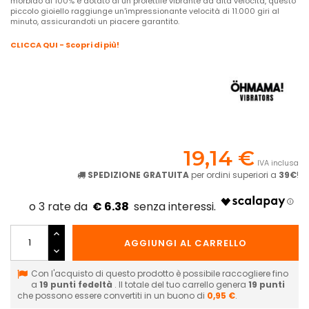
morbido al 100% e dotato di un proiettile vibrante ad alta velocità, questo
piccolo gioiello raggiunge un'impressionante velocità di 11.000 giri al
minuto, assicurandoti un piacere garantito.
CLICCA QUI - Scopri di più!
19,14 €
IVA inclusa
SPEDIZIONE GRATUITA
per ordini superiori a
39€
!
€ 6.38
AGGIUNGI AL CARRELLO
Con l'acquisto di questo prodotto è possibile raccogliere fino
a
19
punti fedeltà
. Il totale del tuo carrello genera
19
punti
che possono essere convertiti in un buono di
0,95 €
.