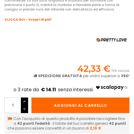
confortevole. La sua asta angolata è studiata per stimolare con
precisione il punto G, mentre la morbida e flessibile parte a forma di
coniglio si prende cura del clitoride con delicatezza ed efficacia.
CLICCA QUI - Scopri di più!
42,33 €
IVA inclusa
SPEDIZIONE GRATUITA
per ordini superiori a
39€
!
€ 14.11
AGGIUNGI AL CARRELLO
Con l'acquisto di questo prodotto è possibile raccogliere fino
a
42
punti fedeltà
. Il totale del tuo carrello genera
42
punti
che possono essere convertiti in un buono di
2,10 €
.