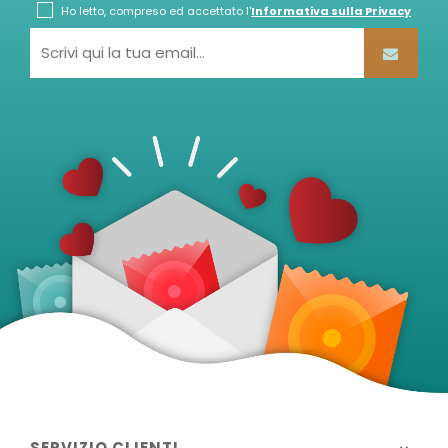
Ho letto, compreso ed accettato l'
Informativa sulla Privacy
SERVIZIO CLIENTI