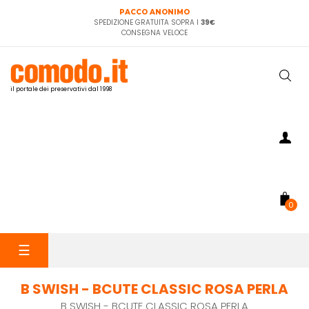
PACCO ANONIMO
SPEDIZIONE GRATUITA SOPRA I
39€
CONSEGNA VELOCE
il portale dei preservativi dal 1998
0
navigazione
☰
Toggle
B SWISH - BCUTE CLASSIC ROSA PERLA
B SWISH - BCUTE CLASSIC ROSA PERLA