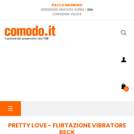
PACCO ANONIMO
SPEDIZIONE GRATUITA SOPRA I
39€
CONSEGNA VELOCE
il portale dei preservativi dal 1998
0
navigazione
☰
Toggle
PRETTY LOVE - FLIRTAZIONE VIBRATORE
BECK