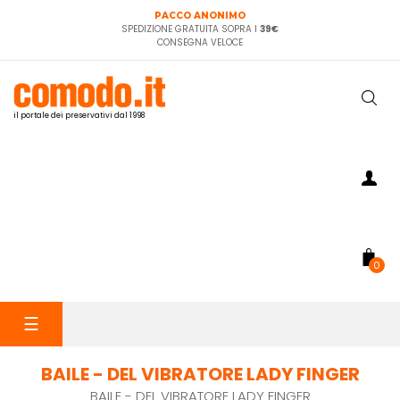
PACCO ANONIMO
SPEDIZIONE GRATUITA SOPRA I
39€
CONSEGNA VELOCE
il portale dei preservativi dal 1998
0
navigazione
☰
Toggle
BAILE - DEL VIBRATORE LADY FINGER
BAILE - DEL VIBRATORE LADY FINGER