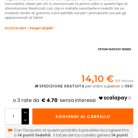
coccodrillo, ideali per chi si avvicina per la prima volta a questo tipo di
stimolazione. Realizzati con clip in metallo resistente e rivestiti da un
morbido strato di gomma, sono perfetti sia per i principianti sia per gli
appassionati di fetish.
CLICCA QUI - Scopri di più!
14,10 €
IVA inclusa
SPEDIZIONE GRATUITA
per ordini superiori a
39€
!
€ 4.70
AGGIUNGI AL CARRELLO
Con l'acquisto di questo prodotto è possibile raccogliere fino
a
14
punti fedeltà
. Il totale del tuo carrello genera
14
punti