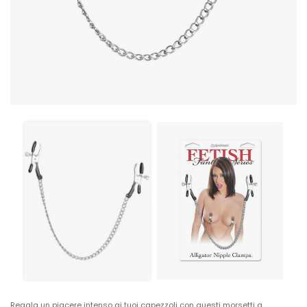
Regala un piacere intenso ai tuoi capezzoli con questi morsetti a