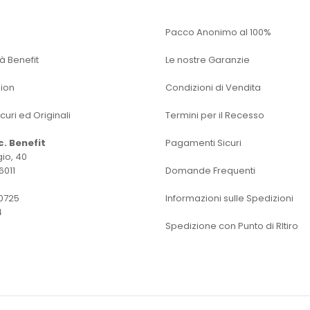
Pacco Anonimo al 100%
tà Benefit
Le nostre Garanzie
sion
Condizioni di Vendita
icuri ed Originali
Termini per il Recesso
oc. Benefit
Pagamenti Sicuri
io, 40
6011
Domande Frequenti
0725
Informazioni sulle Spedizioni
4
Spedizione con Punto di RItiro