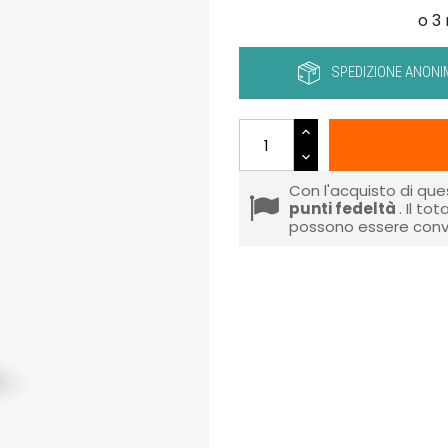
SPEDIZIONE ANONI
Con l'acquisto di que
punti fedeltà
. Il to
possono essere conve