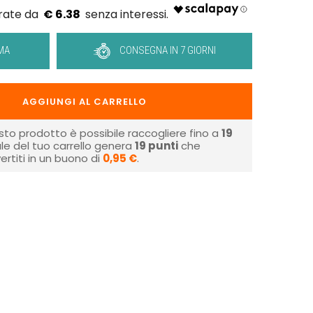
€ 6.38
MA
CONSEGNA IN 7 GIORNI
AGGIUNGI AL CARRELLO
sto prodotto è possibile raccogliere fino a
19
tale del tuo carrello genera
19
punti
che
rtiti in un buono di
0,95 €
.