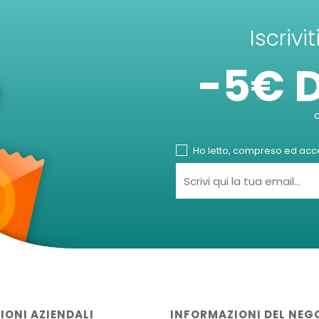
Iscrivi
-5€ 
Ho letto, compreso ed accet
IONI AZIENDALI
INFORMAZIONI DEL NEG