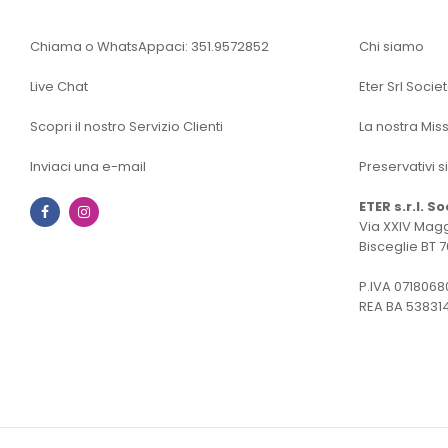
Chiama o WhatsAppaci: 351.9572852
Chi siamo
Live Chat
Eter Srl Socie
Scopri il nostro Servizio Clienti
La nostra Mis
Inviaci una e-mail
Preservativi s
ETER s.r.l. S
Facebook
Instagram
Via XXIV Magg
Bisceglie BT 7
P.IVA 0718068
REA BA 53831