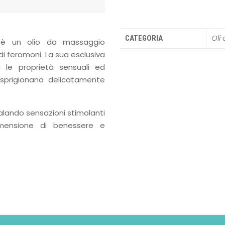
Oli
CATEGORIA
l è un olio da massaggio
i feromoni. La sua esclusiva
a le proprietà sensuali ed
i sprigionano delicatamente
egalando sensazioni stimolanti
mensione di benessere e