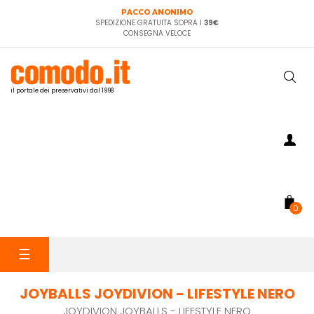
PACCO ANONIMO
SPEDIZIONE GRATUITA SOPRA I
39€
CONSEGNA VELOCE
il portale dei preservativi dal 1998
0
navigazione
☰
Toggle
JOYBALLS JOYDIVION - LIFESTYLE NERO
JOYDIVION JOYBALLS - LIFESTYLE NERO