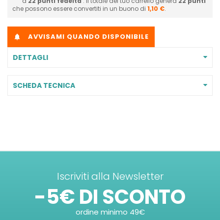
a
22
punti fedeltà
. Il totale del tuo carrello genera
22
punti
che possono essere convertiti in un buono di
1,10 €
.
AVVISAMI QUANDO DISPONIBILE

DETTAGLI
SCHEDA TECNICA
Iscriviti alla Newsletter
-5€ DI SCONTO
ordine minimo 49€