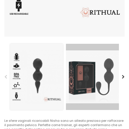
Le sfere vaginali ricaricabili Nisha sono un alleato prezioso per rafforzare
il pavimento pelvico. Perfette come trainer, gli esperti confermano che un