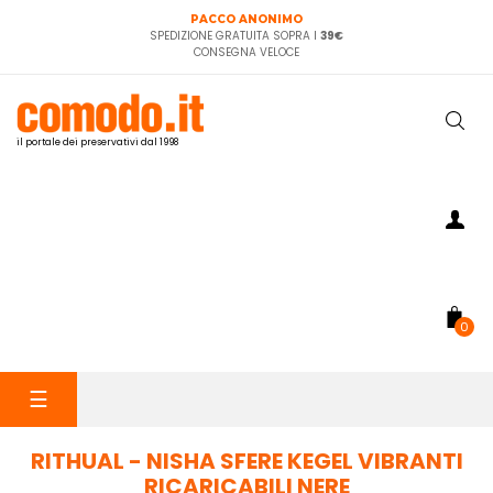
PACCO ANONIMO
SPEDIZIONE GRATUITA SOPRA I
39€
CONSEGNA VELOCE
il portale dei preservativi dal 1998
0
navigazione
☰
Toggle
RITHUAL - NISHA SFERE KEGEL VIBRANTI
RICARICABILI NERE