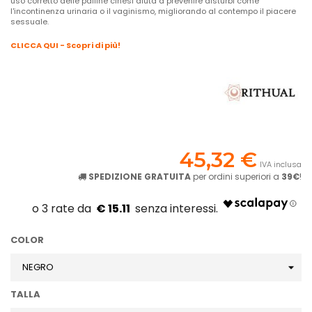
uso corretto delle palline cinesi aiuta a prevenire disturbi come
l'incontinenza urinaria o il vaginismo, migliorando al contempo il piacere
sessuale.
CLICCA QUI - Scopri di più!
45,32 €
IVA inclusa
SPEDIZIONE GRATUITA
per ordini superiori a
39€
!
€ 15.11
COLOR
TALLA