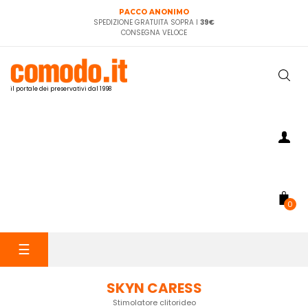
PACCO ANONIMO
SPEDIZIONE GRATUITA SOPRA I
39€
CONSEGNA VELOCE
il portale dei preservativi dal 1998
0
navigazione
☰
Toggle
SKYN CARESS
Stimolatore clitorideo