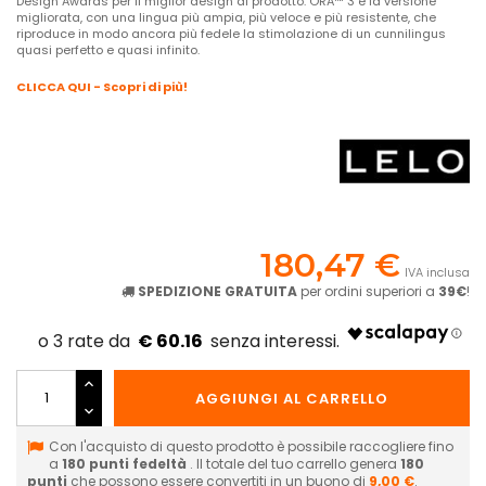
Design Awards per il miglior design di prodotto. ORA™ 3 è la versione
migliorata, con una lingua più ampia, più veloce e più resistente, che
riproduce in modo ancora più fedele la stimolazione di un cunnilingus
quasi perfetto e quasi infinito.
CLICCA QUI - Scopri di più!
180,47 €
IVA inclusa
SPEDIZIONE GRATUITA
per ordini superiori a
39€
!
€ 60.16
AGGIUNGI AL CARRELLO
Con l'acquisto di questo prodotto è possibile raccogliere fino
a
180
punti fedeltà
. Il totale del tuo carrello genera
180
punti
che possono essere convertiti in un buono di
9,00 €
.