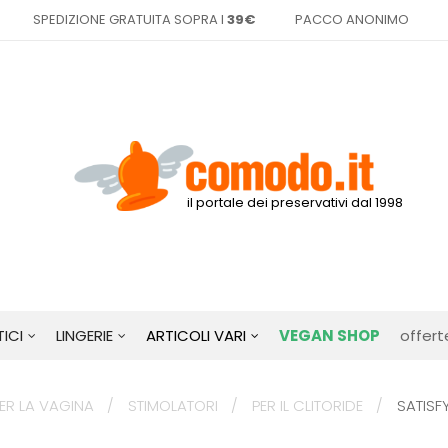
SPEDIZIONE GRATUITA SOPRA I
39€
PACCO ANONIMO
il portale dei preservativi dal 1998
ICI
LINGERIE
ARTICOLI VARI
VEGAN SHOP
offert
ER LA VAGINA
STIMOLATORI
PER IL CLITORIDE
SATISF