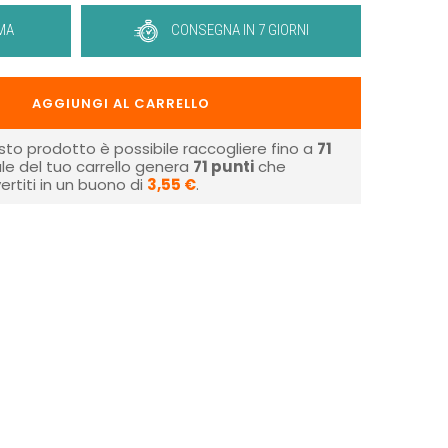
MA
CONSEGNA IN 7 GIORNI
AGGIUNGI AL CARRELLO
sto prodotto è possibile raccogliere fino a
71
tale del tuo carrello genera
71
punti
che
rtiti in un buono di
3,55 €
.