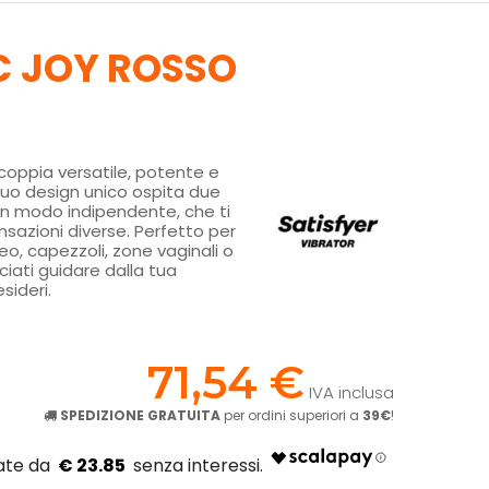
IC JOY ROSSO
 coppia versatile, potente e
l suo design unico ospita due
i in modo indipendente, che ti
sazioni diverse. Perfetto per
eo, capezzoli, zone vaginali o
ciati guidare dalla tua
sideri.
!
71,54 €
IVA inclusa
SPEDIZIONE GRATUITA
per ordini superiori a
39€
!
€ 23.85