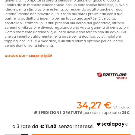
dimensioni compatte si presta benissimo anche al gioco di coppia.
Realizzato in morbido silicone viola con un cordoncino flessibile, l'uovo è
ideale per la stimolazione esterna, pur essendo adatto anche all'uso
interno. Perché non provare a utilizzarlo durante i preliminari con il tuo
partner o addirittura inserirlo per un tocco audace? Le 12 velocità,
controllabili tramite i pulsanti presenti sul corpo del giocattolo, offrono
schemi di vibrazione diversi, regalando una vasta gamma di sensazioni.
Completamente ricaricabile, questo uovo viene fornito con un cavo USB
che va inserito saldamente nella base per la ricarica. Lo stimolatore
tapping, con le sue 4 modalità, è un'altra ottima opzione per chi cerca
sensazioni di varia intensità.
CLICCA QUI - Scopri di più!
34,27 €
IVA inclusa
SPEDIZIONE GRATUITA
per ordini superiori a
39€
!
€ 11.42