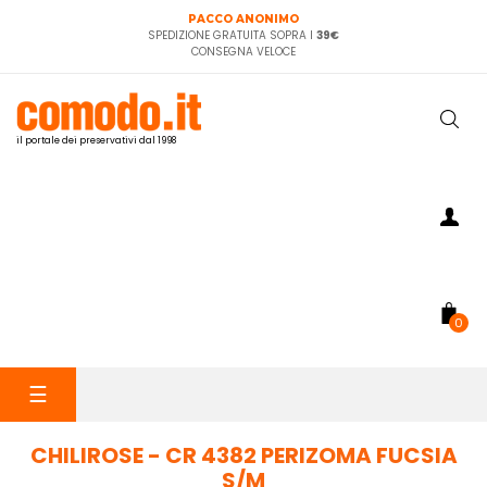
PACCO ANONIMO
SPEDIZIONE GRATUITA SOPRA I
39€
CONSEGNA VELOCE
il portale dei preservativi dal 1998
0
navigazione
☰
Toggle
CHILIROSE - CR 4382 PERIZOMA FUCSIA
S/M