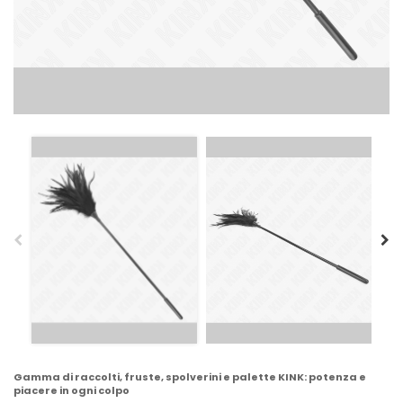
Gamma di raccolti, fruste, spolverini e palette KINK: potenza e
piacere in ogni colpo