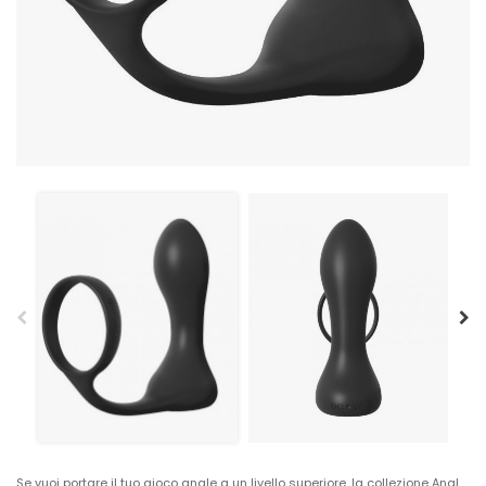
Se vuoi portare il tuo gioco anale a un livello superiore, la collezione Anal