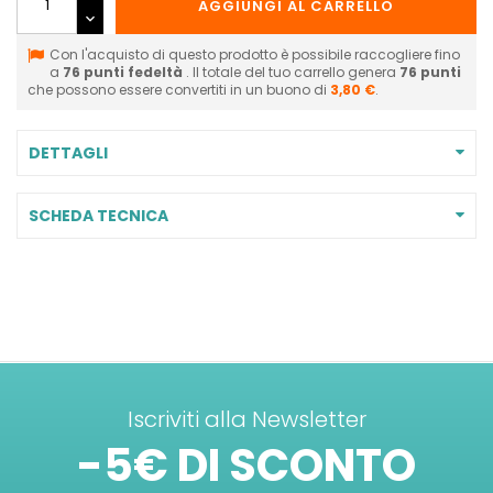
AGGIUNGI AL CARRELLO
Con l'acquisto di questo prodotto è possibile raccogliere fino
a
76
punti fedeltà
. Il totale del tuo carrello genera
76
punti
che possono essere convertiti in un buono di
3,80 €
.
DETTAGLI
SCHEDA TECNICA
Iscriviti alla Newsletter
-5€ DI SCONTO