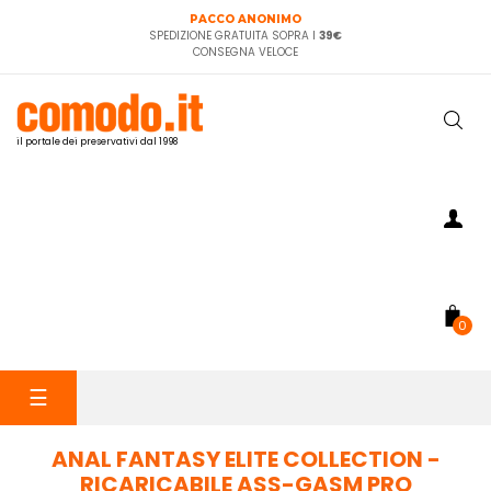
PACCO ANONIMO
SPEDIZIONE GRATUITA SOPRA I
39€
CONSEGNA VELOCE
il portale dei preservativi dal 1998
0
navigazione
☰
Toggle
ANAL FANTASY ELITE COLLECTION -
RICARICABILE ASS-GASM PRO