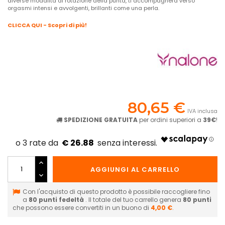
diverse modalità di rotazione della punta, ti accompagnerà verso
orgasmi intensi e avvolgenti, brillanti come una perla.
CLICCA QUI - Scopri di più!
80,65 €
IVA inclusa
SPEDIZIONE GRATUITA
per ordini superiori a
39€
!
€ 26.88
AGGIUNGI AL CARRELLO
Con l'acquisto di questo prodotto è possibile raccogliere fino
a
80
punti fedeltà
. Il totale del tuo carrello genera
80
punti
che possono essere convertiti in un buono di
4,00 €
.