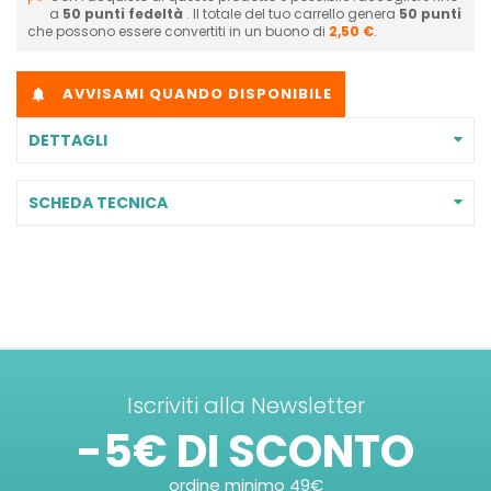
a
50
punti fedeltà
. Il totale del tuo carrello genera
50
punti
che possono essere convertiti in un buono di
2,50 €
.
AVVISAMI QUANDO DISPONIBILE

DETTAGLI
SCHEDA TECNICA
Iscriviti alla Newsletter
-5€ DI SCONTO
ordine minimo 49€