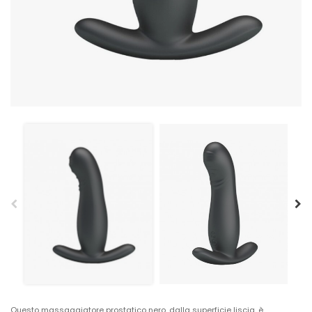
Questo massaggiatore prostatico nero, dalla superficie liscia, è