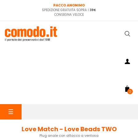
PACCO ANONIMO
SPEDIZIONE GRATUITA SOPRA I
39€
CONSEGNA VELOCE
il portale dei preservativi dal 1998
0
navigazione
☰
Toggle
Love Match - Love Beads TWO
Plug anale con attacco a ventosa