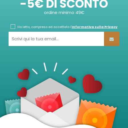
-5€ DI SCONTO
ordine minimo 49€
Ho letto, compreso ed accettato l'
Informativa sulla Privacy