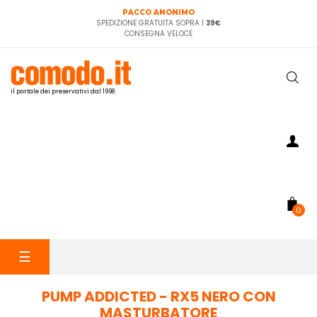
PACCO ANONIMO
SPEDIZIONE GRATUITA SOPRA I
39€
CONSEGNA VELOCE
il portale dei preservativi dal 1998
0
navigazione
☰
Toggle
PUMP ADDICTED - RX5 NERO CON
MASTURBATORE