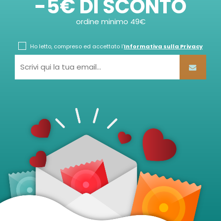
-5€ DI SCONTO
ordine minimo 49€
Ho letto, compreso ed accettato l'
Informativa sulla Privacy